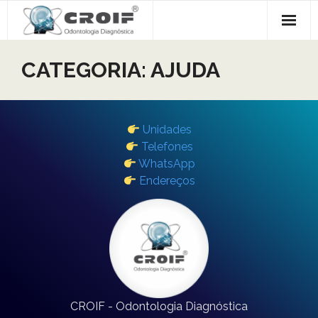
Skip
to
content
Início
CATEGORIA:
AJUDA
Serviços
Ajuda
Unidades
Telefones
+ INFORMAÇÕES 👈
WhatsApp
Endereços
CROIF - Odontologia Diagnóstica