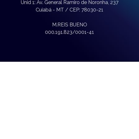
Unid 1: Av. General Ramiro de Noronha, 237
Cuiabá - MT / CEP: 78030-21
M.REIS BUENO
000.191.823/0001-41